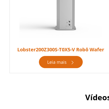
Lobster200Z300S-T0X5-V Robô Wafer
Leia mais

Vídeos