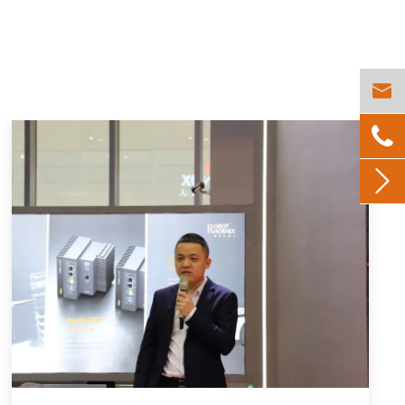


