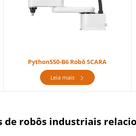
Python550-B6 Robô SCARA
Leia mais

 de robôs industriais relac