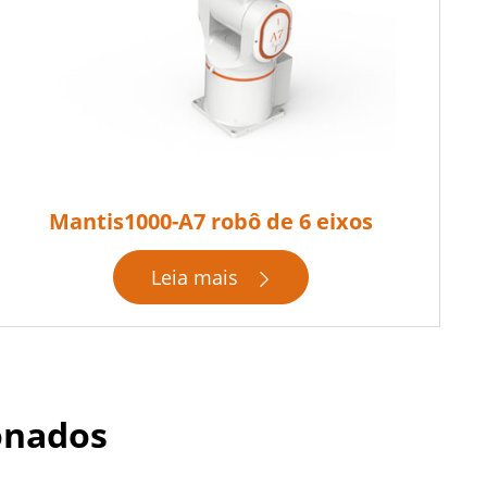
Mantis1000-A7 robô de 6 eixos
Leia mais

ionados