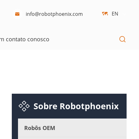
EN
info@robotphoenix.com



em contato conosco

Sobre Robotphoenix
Robôs OEM