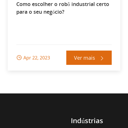
Como escolher o robô industrial certo
para o seu negócio?
Ver mais
Apr 22, 2023


Indústrias