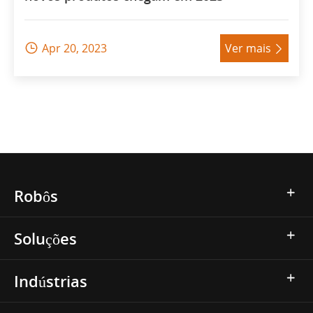
Apr 20, 2023
Ver mais


Robôs
Soluções
Indústrias