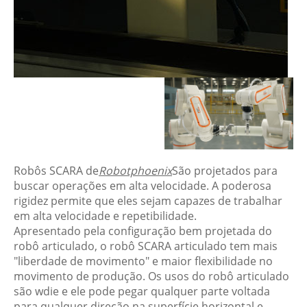
Robôs SCARA de
Robotphoenix
São projetados para
buscar operações em alta velocidade. A poderosa
rigidez permite que eles sejam capazes de trabalhar
em alta velocidade e repetibilidade.
Apresentado pela configuração bem projetada do
robô articulado, o robô SCARA articulado tem mais
"liberdade de movimento" e maior flexibilidade no
movimento de produção. Os usos do robô articulado
são wdie e ele pode pegar qualquer parte voltada
para qualquer direção na superfície horizontal e