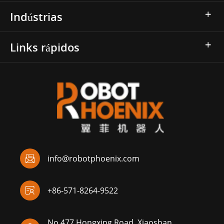
Indústrias
Links rápidos

info@robotphoenix.com

+86-571-8264-9522
No.477 Hongxing Road, Xiaoshan