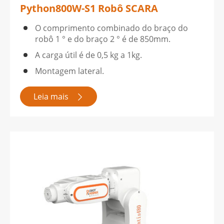
Python800W-S1 Robô SCARA
O comprimento combinado do braço do
robô 1 ° e do braço 2 ° é de 850mm.
A carga útil é de 0,5 kg a 1kg.
Montagem lateral.
Leia mais
