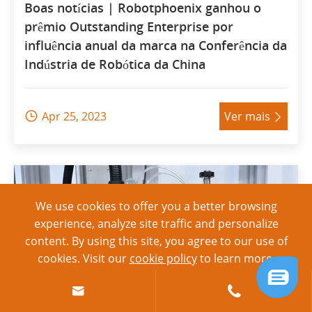
Boas notícias | Robotphoenix ganhou o
prêmio Outstanding Enterprise por
influência anual da marca na Conferência da
Indústria de Robótica da China
Apr 25, 2023
Ver mais


We use cookies to offer you a better browsing
experience, analyze site traffic and personalize
content. By using this site, you agree to our use of
cookies. Visit our
cookie policy
to learn more.
Reject
Accept

