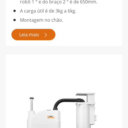
robô 1 ° e do braço 2 ° é de 650mm.
A carga útil é de 3kg a 6kg.
Montagem no chão.
Leia mais
