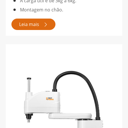
A carga útil é de 3kg a 6kg.
Montagem no chão.
Leia mais
