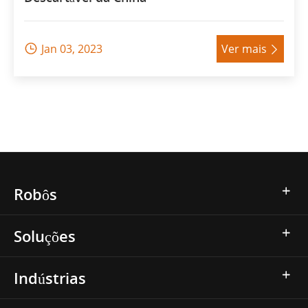
Jan 03, 2023
Ver mais


Robôs
Soluções
Indústrias