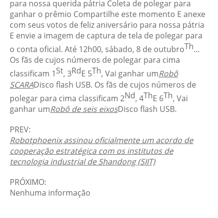
para nossa querida pátria Coleta de polegar para
ganhar o prêmio Compartilhe este momento E anexe
com seus votos de feliz aniversário para nossa pátria
E envie a imagem de captura de tela de polegar para
Th
o conta oficial. Até 12h00, sábado, 8 de outubro
...
Os fãs de cujos números de polegar para cima
St
Rd
Th
classificam 1
, 3
E 5
, Vai ganhar um
Robô
SCARA
Disco flash USB. Os fãs de cujos números de
Nd
Th
Th
polegar para cima classificam 2
, 4
E 6
, Vai
ganhar um
Robô de seis eixos
Disco flash USB.
PREV:
Robotphoenix assinou oficialmente um acordo de
cooperação estratégica com os institutos de
tecnologia industrial de Shandong (SIIT)
PRÓXIMO:
Nenhuma informação